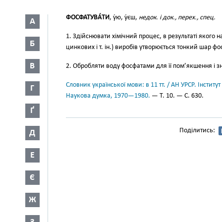
ФОСФАТУВА́ТИ
, у́ю, у́єш,
недок. і док., перех., спец.
А
1. Здійснювати хімічний процес, в результаті якого 
Б
цинкових і т. ін.) виробів утворюється тонкий шар фо
В
2. Обробляти воду фосфатами для її пом’якшення і 
Словник української мови: в 11 тт. / АН УРСР. Інститут
Г
Наукова думка, 1970—1980.
— Т. 10. — С. 630.
Ґ
Поділитись:
Д
Е
Є
Ж