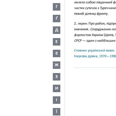
являло собою південний ф
Г
частих сутичок з Туреччин
певній ділянці фронту.
Ґ
2.
перен.
Про район, підпри
значення.
Спорудження пот
Д
форпостом України
(Цюпа, У
СРСР — один з найбільших у
Е
Словник української мови: в 
Є
Наукова думка, 1970—198
Ж
З
И
І
Ї