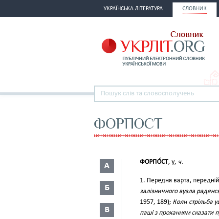
УКРАЇНСЬКА ЛІТЕРАТУРА
СЛОВНИК
ФОРПОСТ
ФОРПО́СТ
, у,
ч.
А
1. Передня варта, передній
Б
залізничного вузла радянсь
1957, 189);
Коли стрільба у
В
паші з проханням сказати п