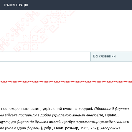
ТРАНСЛІТЕРАЦІЯ
Всі словники
 пост охоронних частин; укріплений пункт на кордоні.
Оборонний форпост
кі війська поставили з добре укріпленою мінами лінією
(Ле, Право..,
щухла, до форпостів бузьких козаків прибув парламентер трьохбунчужного
ро умови здачі фортеці
(Добр., Очак. розмир, 1965, 257);
Запорожжя