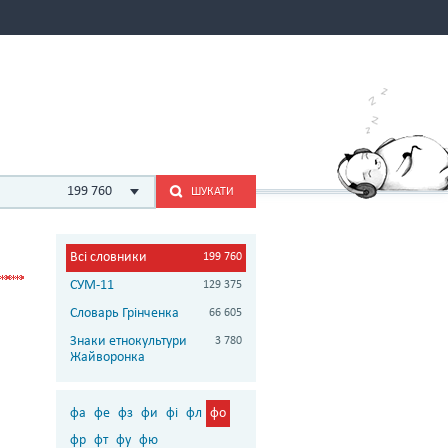
199 760
ШУКАТИ
Всі словники
199 760
СУМ-11
129 375
Словарь Грінченка
66 605
Знаки етнокультури
3 780
Жайворонка
фа
фе
фз
фи
фі
фл
фо
фр
фт
фу
фю