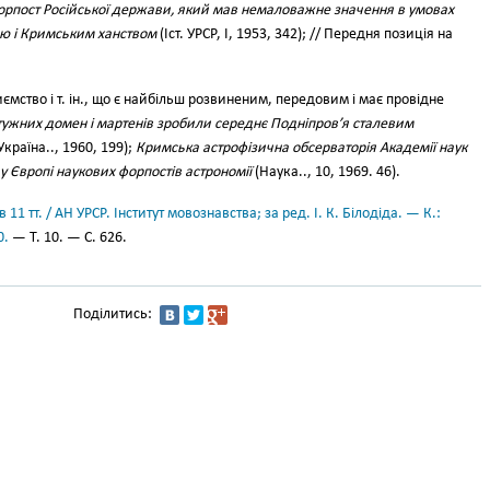
орпост Російської держави, який мав немаловажне значення в умовах
ою і Кримським ханством
(Іст. УРСР, І, 1953, 342); // Передня позиція на
ємство і т. ін., що є найбільш розвиненим, передовим і має провідне
ужних домен і мартенів зробили середнє Подніпров’я сталевим
країна.., 1960, 199);
Кримська астрофізична обсерваторія Академії наук
 Європі наукових форпостів астрономії
(Наука.., 10, 1969. 46).
11 тт. / АН УРСР. Інститут мовознавства; за ред. І. К. Білодіда. — К.:
0.
— Т. 10. — С. 626.
Поділитись: