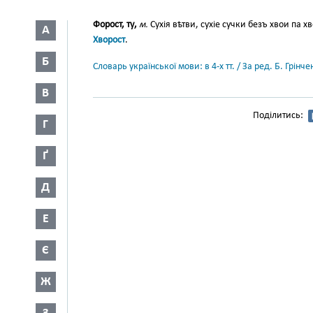
Форост, ту,
м.
Сухія вѣтви, сухіе сучки безъ хвои па х
А
Хворост
.
Б
Словарь української мови: в 4-х тт. / За ред. Б. Грін
В
Поділитись:
Г
Ґ
Д
Е
Є
Ж