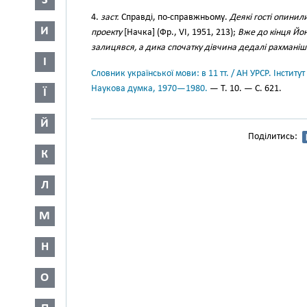
З
4.
заст.
Справді, по-справжньому.
Деякі гості опинил
И
проекту
[Начка] (Фр., VI, 1951, 213);
Вже до кінця Йон
залицявся, а дика спочатку дівчина дедалі рахмані
І
Словник української мови: в 11 тт. / АН УРСР. Інститут
Наукова думка, 1970—1980.
— Т. 10. — С. 621.
Ї
Й
Поділитись:
К
Л
М
Н
О