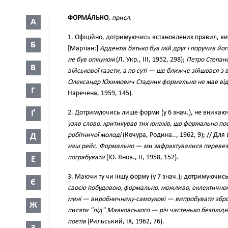
ФОРМА́ЛЬНО
,
присл.
А
1. Офіційно, дотримуючись встановлених правил, вик
Б
[Мартіан:]
Ардентів батько був мій друг і поручив йог
не був опікуном
(Л. Укр., III, 1952, 298);
Петро Степан
В
військової газети, а по суті — ще ближче зійшовся з
Олександр Юхимович Стадник формально не мав від
Г
Наречена, 1959, 145).
Ґ
2. Дотримуючись лише форми (у 6 знач.), не вникаю
узяв слово, критикував тих юнаків, що формально по
робітничої молоді
(Кочура, Родина.., 1962, 9); // Дл
Д
наш рейс. Формально — ми зафрахтувалися перевезт
пограбувати
(Ю. Янов., II, 1958, 152).
Е
3. Маючи ту чи іншу форму (у 7 знач.); дотримуючись
Є
своєю побудовою, формально, можливо, еклектично
мені — виробничнику-самоукові — випробувати збро
Ж
писати "під" Маяковського — річ частенько безплідн
поетів
(Рильський, IX, 1962, 76).