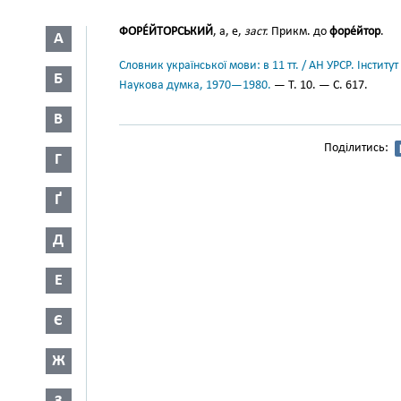
ФОРЕ́ЙТОРСЬКИЙ
, а, е,
заст.
Прикм. до
форе́йтор
.
А
Словник української мови: в 11 тт. / АН УРСР. Інститут
Б
Наукова думка, 1970—1980.
— Т. 10. — С. 617.
В
Поділитись:
Г
Ґ
Д
Е
Є
Ж