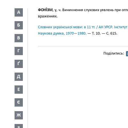
ФОНІ́ЗМ
, у,
ч.
Виникнення слухових уявлень при опт
А
враженнях.
Б
Словник української мови: в 11 тт. / АН УРСР. Інститут
Наукова думка, 1970—1980.
— Т. 10. — С. 615.
В
Г
Поділитись:
Ґ
Д
Е
Є
Ж