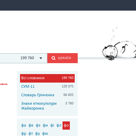
199 760
ШУКАТИ
Всі словники
199 760
СУМ-11
129 375
Словарь Грінченка
66 605
Знаки етнокультури
3 780
Жайворонка
фа
фе
фз
фи
фі
фл
фо
фр
фт
фу
фю