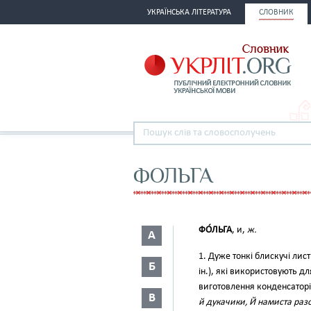
УКРАЇНСЬКА ЛІТЕРАТУРА
СЛОВНИК
ФОЛЬГА
ФО́ЛЬГА
, и,
ж.
А
1. Дуже тонкі блискучі листи
Б
ін.), які використовують д
виготовлення конденсаторі
В
й дукачики, Й намиста разо