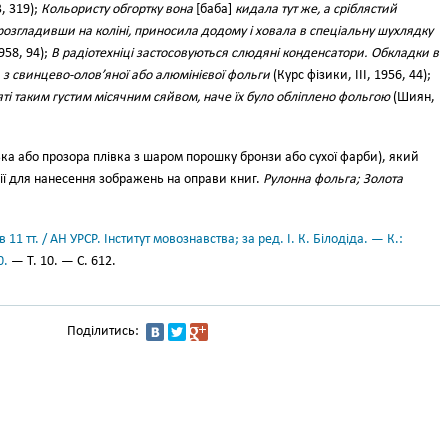
, 319);
Кольористу обгортку вона
[баба]
кидала тут же, а сріблястий
розгладивши на коліні, приносила додому і ховала в спеціальну шухлядку
958, 94);
В радіотехніці застосовуються слюдяні конденсатори. Обкладки в
 з свинцево-олов’яної або алюмінієвої фольги
(Курс фізики, III, 1956, 44);
ті таким густим місячним сяйвом, наче їх було обліплено фольгою
(Шиян,
ька або прозора плівка з шаром порошку бронзи або сухої фарби), який
ії для нанесення зображень на оправи книг.
Рулонна фольга; Золота
11 тт. / АН УРСР. Інститут мовознавства; за ред. І. К. Білодіда. — К.:
0.
— Т. 10. — С. 612.
Поділитись: