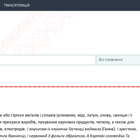
ТРАНСЛІТЕРАЦІЯ
Всі словники
 або стрічки металів і сплавів (алюмінію, міді, латуні, олова, свинцю і т.
ля прикраси виробів, пакування харчових продуктів, тютюну, а також для
в, електродів.
І внучатам із клуночка Гостинці виймала
[Ганна]:
І хрестики,
чок Яриночці, і червоний З фольги образочок, А Карпові соловейка Та