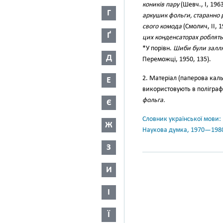
коників пару
(Шевч., І, 1963
Г
аркушик фольги, старанно 
свого комода
(Смолич, II, 1
Ґ
цих конденсаторах роблять
*У порівн.
Шиби були залля
Д
Переможці, 1950, 135).
2. Матеріал (паперова кал
Е
використовують в поліграф
фольга.
Є
Словник української мови: в 
Ж
Наукова думка, 1970—198
З
И
І
Ї