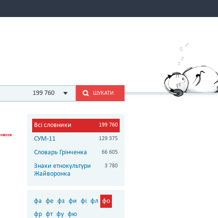
199 760
ШУКАТИ
Всі словники
199 760
СУМ-11
129 375
Словарь Грінченка
66 605
Знаки етнокультури
3 780
Жайворонка
фа
фе
фз
фи
фі
фл
фо
фр
фт
фу
фю