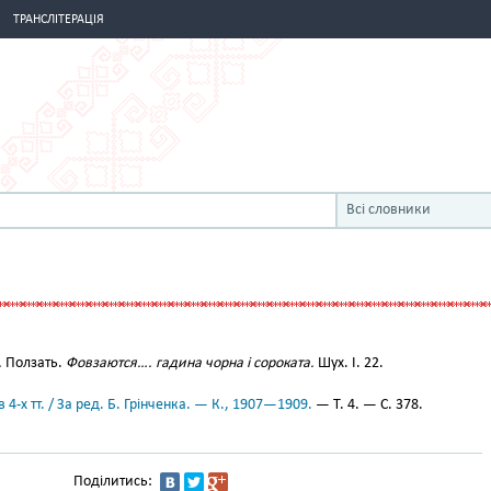
ТРАНСЛІТЕРАЦІЯ
Всі словники
.
Ползать.
Фовзаются…. гадина чорна і сороката.
Шух. І. 22.
 4-х тт. / За ред. Б. Грінченка. — К., 1907—1909.
— Т. 4. — С. 378.
Поділитись: