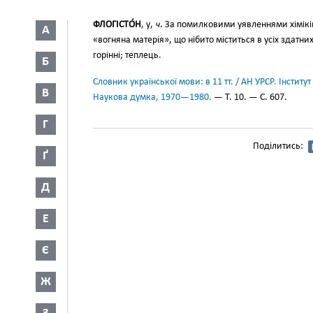
ФЛОГІСТО́Н
, у,
ч
. За помилковими уявленнями хімікі
А
«вогняна матерія», що нібито міститься в усіх здатних
горінні; теплець.
Б
Словник української мови: в 11 тт. / АН УРСР. Інститут
В
Наукова думка, 1970—1980.
— Т. 10. — С. 607.
Г
Поділитись:
Ґ
Д
Е
Є
Ж