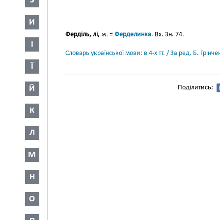
З
И
Ферділь, лі,
ж.
=
Ферделинка
. Вх. Зн. 74.
І
Словарь української мови: в 4-х тт. / За ред. Б. Грін
Ї
Й
Поділитись:
К
Л
М
Н
О