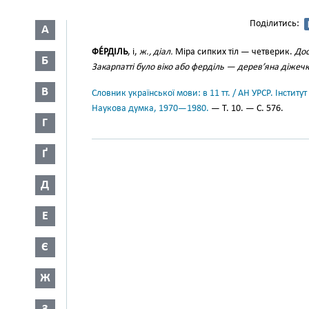
Поділитись:
А
ФЕ́РДІЛЬ
, і,
ж., діал.
Міра сипких тіл — четверик.
Дос
Б
Закарпатті було віко або ферділь — дерев’яна діжеч
В
Словник української мови: в 11 тт. / АН УРСР. Інститут
Наукова думка, 1970—1980.
— Т. 10. — С. 576.
Г
Ґ
Д
Е
Є
Ж