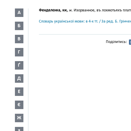
Фенделєнка, ки,
ж.
Изорванное, въ лохмотьяхъ платье
А
Словарь української мови: в 4-х тт. / За ред. Б. Грін
Б
В
Поділитись:
Г
Ґ
Д
Е
Є
Ж