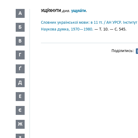
УЩУ́ХНУТИ
див.
ущуха́ти
.
А
Словник української мови: в 11 тт. / АН УРСР. Інститут
Б
Наукова думка, 1970—1980.
— Т. 10. — С. 545.
В
Поділитись:
Г
Ґ
Д
Е
Є
Ж