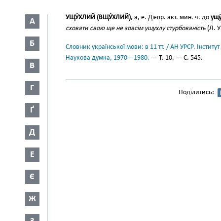
УЩУ́ХЛИЙ (ВЩУ́ХЛИЙ)
, а, е. Дієпр. акт. мин. ч. до
ущу
А
сховати свою ще не зовсім ущухлу стурбованість
(Л. У
Б
Словник української мови: в 11 тт. / АН УРСР. Інститут
Наукова думка, 1970—1980.
— Т. 10. — С. 545.
В
Г
Поділитись:
Ґ
Д
Е
Є
Ж