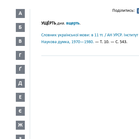
Поділитись:
А
УЩЕ́РТЬ
див.
вщерть
.
Б
Словник української мови: в 11 тт. / АН УРСР. Інститут
В
Наукова думка, 1970—1980.
— Т. 10. — С. 543.
Г
Ґ
Д
Е
Є
Ж