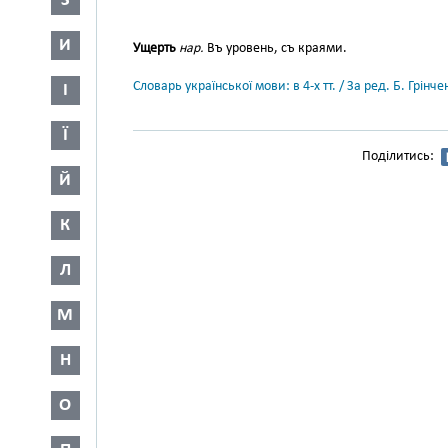
З
И
Ущерть
нар.
Въ уровень, съ краями.
Словарь української мови: в 4-х тт. / За ред. Б. Грін
І
Ї
Поділитись:
Й
К
Л
М
Н
О