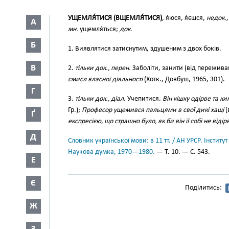
УЩЕМЛЯ́ТИСЯ (ВЩЕМЛЯ́ТИСЯ)
, я́юся, я́єшся,
недок.,
А
мн.
ущемля́ться;
док.
Б
1. Виявлятися затиснутим, здушеним з двох боків.
В
2.
тільки док., перен.
Заболіти, занити (від пережива
смисл власної діяльності
(Хотк., Довбуш, 1965, 301).
Г
3.
тільки док., діал.
Учепитися.
Він кішку одірве та ки
Гр.);
Професор ущемився пальцями в свої дикі хащі
[
Ґ
експресією, що страшно було, як би він її собі не відір
Д
Словник української мови: в 11 тт. / АН УРСР. Інститут
Наукова думка, 1970—1980.
— Т. 10. — С. 543.
Е
Є
Поділитись:
Ж