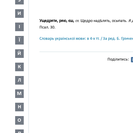
З
И
Ущедряти, ряю, єш,
гл.
Щедро надѣлять, осыпать.
Я 
І
Псал. 30.
Словарь української мови: в 4-х тт. / За ред. Б. Грін
Ї
Й
Поділитись:
К
Л
М
Н
О