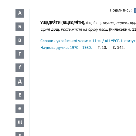
Поділитись:
А
УЩЕДРЯ́ТИ (ВЩЕДРЯ́ТИ)
, я́ю, я́єш,
недок., перех., рід
Б
сірий дощ, Росте життя на бруку площ
(Рильський, 11,
В
Словник української мови: в 11 тт. / АН УРСР. Інститут
Наукова думка, 1970—1980.
— Т. 10. — С. 542.
Г
Ґ
Д
Е
Є
Ж