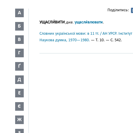
Поділитись:
А
УЩАСЛИ́ВИТИ
див.
ущасли́влювати
.
Б
Словник української мови: в 11 тт. / АН УРСР. Інститут
В
Наукова думка, 1970—1980.
— Т. 10. — С. 542.
Г
Ґ
Д
Е
Є
Ж