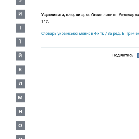
З
И
Ущасливити, влю, виш,
гл.
Осчастливить.
Розкажу ва
147.
І
Словарь української мови: в 4-х тт. / За ред. Б. Грін
Ї
Й
Поділитись:
К
Л
М
Н
О