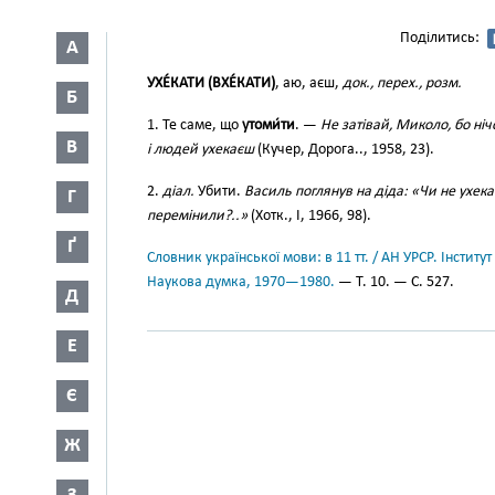
Поділитись:
А
УХЕ́КАТИ (ВХЕ́КАТИ)
, аю, аєш,
док., перех., розм.
Б
1. Те саме, що
утоми́ти
. —
Не затівай, Миколо, бо ні
В
і людей ухекаєш
(Кучер, Дорога.., 1958, 23).
2.
діал.
Убити.
Василь поглянув на діда: «Чи не ухекав
Г
перемінили?..»
(Хотк., І, 1966, 98).
Ґ
Словник української мови: в 11 тт. / АН УРСР. Інститут
Наукова думка, 1970—1980.
— Т. 10. — С. 527.
Д
Е
Є
Ж