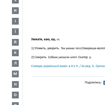
З
И
І
Ї
Ухекати, каю, єш,
гл.
Й
1) Утомить, уморить.
Так ухекає того
(товариша-молот
К
2) Сожрать.
Собаки ухекали кляті.
Екатер. у.
Л
Словарь української мови: в 4-х тт. / За ред. Б. Грін
М
Поділитись:
Н
О