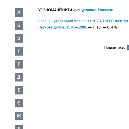
УРІЗНОМАНІ́ТНИТИ
див.
урізномані́тнювати
.
А
Словник української мови: в 11 тт. / АН УРСР. Інститут
Б
Наукова думка, 1970—1980.
— Т. 10. — С. 478.
В
Поділитись:
Г
Ґ
Д
Е
Є
Ж