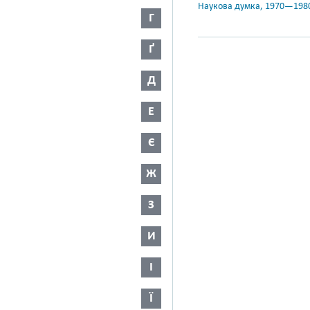
Наукова думка, 1970—198
Г
Ґ
Д
Е
Є
Ж
З
И
І
Ї