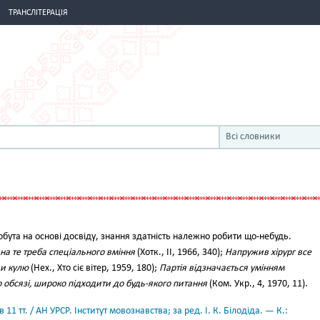
ТРАНСЛІТЕРАЦІЯ
Всі словники
бута на основі досвіду, знання здатність належно робити що-небудь.
 на те треба спеціального вміння
(Хотк., II, 1966, 340);
Напружив хірург все
чи кулю
(Нех., Хто сіє вітер, 1959, 180);
Партія відзначається умінням
 обсязі, широко підходити до будь-якого питання
(Ком. Укр., 4, 1970, 11).
11 тт. / АН УРСР. Інститут мовознавства; за ред. І. К. Білодіда. — К.: