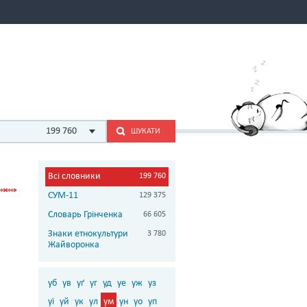
199 760
ШУКАТИ
Всі словники
199 760
СУМ-11
129 375
Словарь Грінченка
66 605
Знаки етнокультури
3 780
Жайворонка
уб
ув
уґ
уг
уд
уе
уж
уз
уї
уй
ук
ул
ум
ун
уо
уп