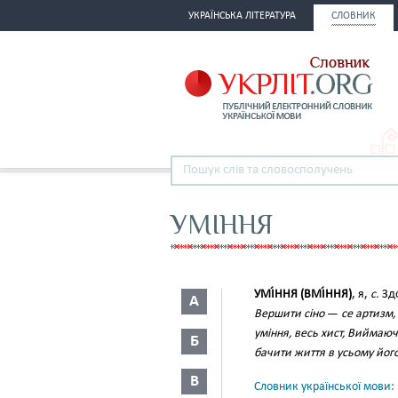
УКРАЇНСЬКА ЛІТЕРАТУРА
СЛОВНИК
УМІННЯ
УМІ́ННЯ (ВМІ́ННЯ)
, я,
с.
Здо
А
Вершити сіно
—
се артизм,
уміння, весь хист, Виймаю
Б
бачити життя в усьому його
В
Словник української мови: в 