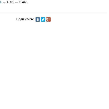
0.
— Т. 10. — С. 440.
Поділитись: