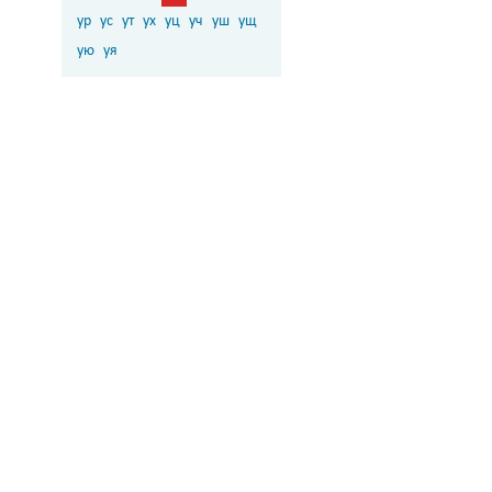
ур
ус
ут
ух
уц
уч
уш
ущ
ую
уя