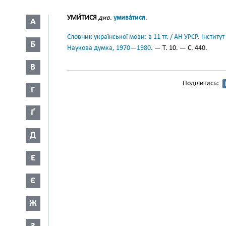
УМИ́ТИСЯ
див.
умива́тися
.
А
Словник української мови: в 11 тт. / АН УРСР. Інститут
Б
Наукова думка, 1970—1980.
— Т. 10. — С. 440.
В
Поділитись:
Г
Ґ
Д
Е
Є
Ж