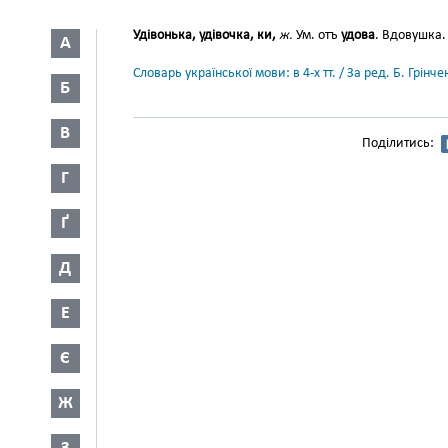
Удівонька, удівочка, ки,
ж.
Ум. отъ
удова
. Вдовушка.
А
Словарь української мови: в 4-х тт. / За ред. Б. Грін
Б
В
Поділитись:
Г
Ґ
Д
Е
Є
Ж