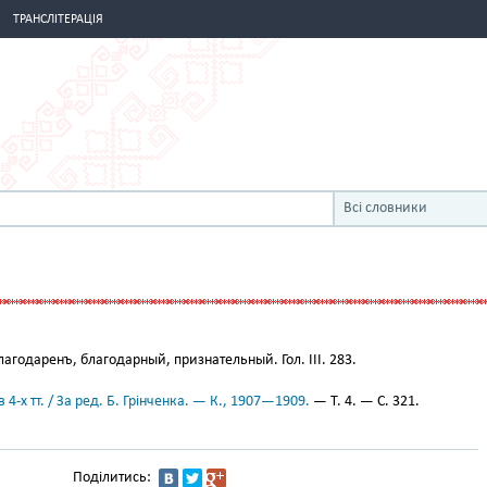
ТРАНСЛІТЕРАЦІЯ
Всі словники
агодаренъ, благодарный, признательный. Гол. III. 283.
 4-х тт. / За ред. Б. Грінченка. — К., 1907—1909.
— Т. 4. — С. 321.
Поділитись: