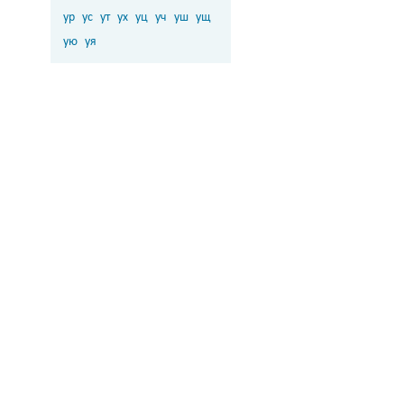
ур
ус
ут
ух
уц
уч
уш
ущ
ую
уя