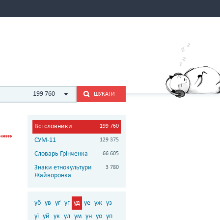
199 760
ШУКАТИ
Всі словники
199 760
СУМ-11
129 375
Словарь Грінченка
66 605
Знаки етнокультури
3 780
Жайворонка
уб
ув
уґ
уг
уд
уе
уж
уз
уї
уй
ук
ул
ум
ун
уо
уп