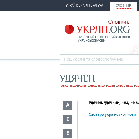
УКРАЇНСЬКА ЛІТЕРАТУРА
СЛОВНИК
УДЯЧЕН
Удячен, удячний, чна, не
Бл
А
Словарь української мови: в
Б
В