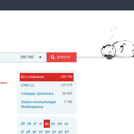
199 760
ШУКАТИ
Всі словники
199 760
СУМ-11
129 375
Словарь Грінченка
66 605
Знаки етнокультури
3 780
Жайворонка
уб
ув
уґ
уг
уд
уе
уж
уз
уї
уй
ук
ул
ум
ун
уо
уп