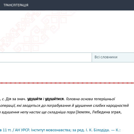
ТРАНСЛІТЕРАЦІЯ
Всі словники
я,
с.
Дія за знач.
удуши́ти
і
удуши́тися
.
Головна основа теперішньої
ві операції, які зводяться до пограбування й удушення слабих народностей
я вдушення непу настає ще складніша пора
(Земляк, Лебедина зграя,
11 тт. / АН УРСР. Інститут мовознавства; за ред. І. К. Білодіда. — К.: