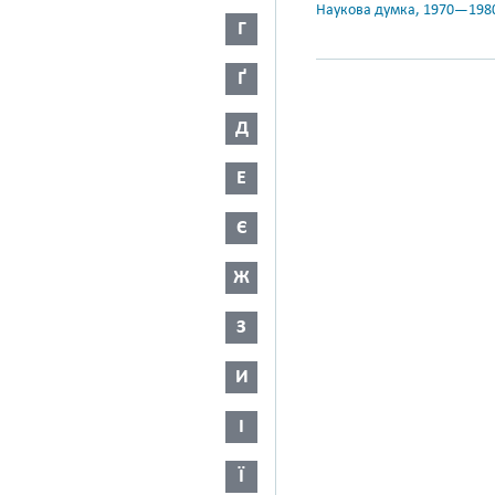
Наукова думка, 1970—198
Г
Ґ
Д
Е
Є
Ж
З
И
І
Ї