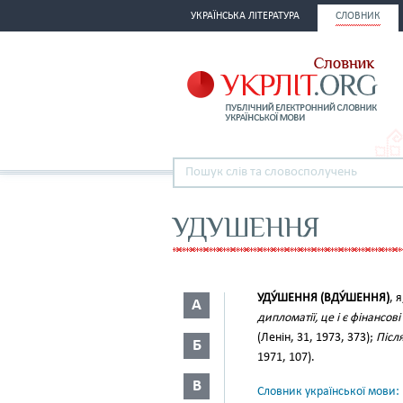
УКРАЇНСЬКА ЛІТЕРАТУРА
СЛОВНИК
УДУШЕННЯ
УДУ́ШЕННЯ (ВДУ́ШЕННЯ)
, 
А
дипломатії, це і є фінансо
(Ленін, 31, 1973, 373);
Післ
Б
1971, 107).
В
Словник української мови: в 