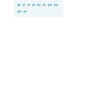
ур
ус
ут
ух
уц
уч
уш
ущ
ую
уя