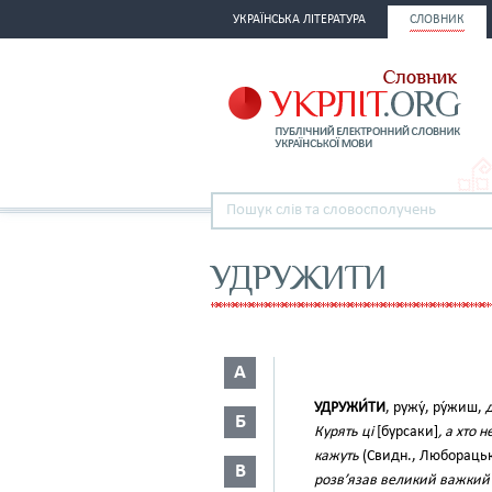
УКРАЇНСЬКА ЛІТЕРАТУРА
СЛОВНИК
УДРУЖИТИ
А
УДРУЖИ́ТИ
, ружу́, ру́жиш,
д
Б
Курять ці
[бурсаки]
, а хто
кажуть
(Свидн., Люборацьк
В
розв’язав великий важкий м