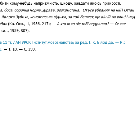
бити кому-небудь неприємність, шкоду, завдати якоїсь прикрості.
, боса, сорочка чорна, дірява, розхристана.. От усе убрання на ній! Оттак
Явдоха Зубиха, конотопська відьма, за той бешкет, що він їй на річці і над
обив
(Кв.-Осн., II, 1956, 217); —
А хто ж то ніс тобі подряпав? — Се так
ки.., 1959, 307).
11 тт. / АН УРСР. Інститут мовознавства; за ред. І. К. Білодіда. — К.:
0.
— Т. 10. — С. 399.