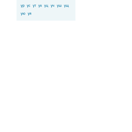
ур
ус
ут
ух
уц
уч
уш
ущ
ую
уя