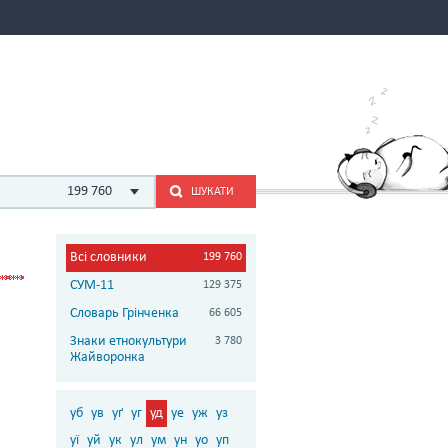
199 760
ШУКАТИ
Всі словники
199 760
СУМ-11
129 375
Словарь Грінченка
66 605
Знаки етнокультури
3 780
Жайворонка
уб
ув
уґ
уг
уд
уе
уж
уз
уї
уй
ук
ул
ум
ун
уо
уп