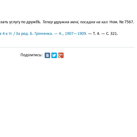
зать услугу по дружбѣ.
Тепер удружив мені, посадив на кал.
Ном. № 7567.
 4-х тт. / За ред. Б. Грінченка. — К., 1907—1909.
— Т. 4. — С. 321.
Поділитись: