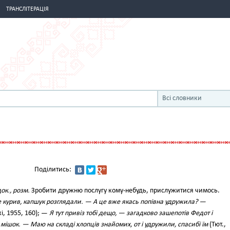
ТРАНСЛІТЕРАЦІЯ
Всі словники
Поділитись:
ок., розм.
Зробити дружню послугу кому-небудь, прислужитися чимось.
 не курив, капшук розглядали. — А це вже якась попівна удружила? —
і, 1955, 160); —
Я тут привіз тобі дещо, — загадково зашепотів Федот і
ішок. — Маю на складі хлопців знайомих, от і удружили, спасибі їм
(Тют.,