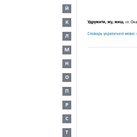
Й
К
Удружити, жу, жиш,
гл.
Ока
Словарь української мови: в
Л
М
Н
О
П
Р
С
Т