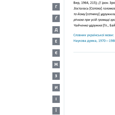
Вир, 1964, 215); //
ірон.
Зро
Г
Зосталась
[Солоха]
голомоза
то йому
[сотнику]
удружила 
Ґ
річкою при усій громаді зр
Чайченко удружив
(Гл., Бай
Д
Словник української мови: в 
Е
Наукова думка, 1970—198
Є
Ж
З
И
І
Ї