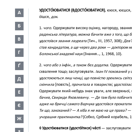
УДОСТО́ЮВАТИСЯ (ВДОСТО́ЮВАТИСЯ)
, ююся, юєшся
А
о́їшся,
док
.
Б
1.
чого.
Одержувати високу оцінку, нагороду, звання і
радянська література, можна бачити вже з того, що 
В
удостоївся звання лауреата
(Тич., III, 1957, 308);
Дев’
став кандидатом, а ще через два роки — доктором ма
Г
Болонської академії наук
(Знання.., 1, 1968, 10).
Ґ
2.
чого або з інфін., а також без додатка.
Одержувати 
схвалення тощо; заслуговувати.
Іван IV похований у
удостоюються лиш ченці, що повністю зреклись світс
Д
скінчила
[повість]
, прочитала в товаристві, удостоїла
Одержувати який-небудь знак уваги, але зверхньої
Е
бачив, Свириде Яковлевичу. — Де там було побачити
адже на бричці самого Варчука удостоївся прокататис
Є
Ти що, закоханий? — А хіба я не маю на це права? — А
учорашня практикантка?
(Собко, Срібний корабель, 1
Ж
◊ Удосто́юватися (удосто́їтися) че́сті
— заслуговувати 