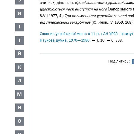
З
вчинках, діях і т. ін.
Кращі колективи художньої самоді
удостоюються честі виступити на його
[Запорізького 
И
8.VII 1977, 4);
Три письменники удостоїлись честі по
від гітлерівських загарбників
(Ю. Янов., V, 1959, 168).
І
Словник української мови: в 11 тт. / АН УРСР. Інститут
Ї
Наукова думка, 1970—1980.
— Т. 10. — С. 398.
Й
Поділитись:
К
Л
М
Н
О