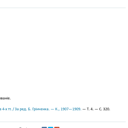
ваніе.
 4-х тт. / За ред. Б. Грінченка. — К., 1907—1909.
— Т. 4. — С. 320.