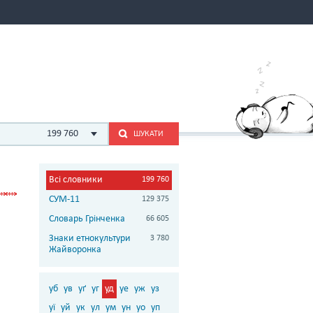
199 760
ШУКАТИ
Всі словники
199 760
СУМ-11
129 375
Словарь Грінченка
66 605
Знаки етнокультури
3 780
Жайворонка
уб
ув
уґ
уг
уд
уе
уж
уз
уї
уй
ук
ул
ум
ун
уо
уп