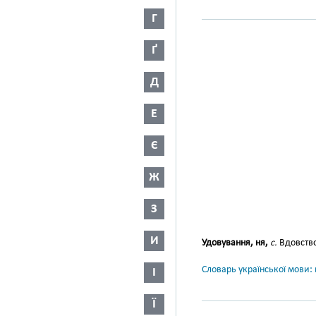
Г
Ґ
Д
Е
Є
Ж
З
И
Удовування, ня,
с.
Вдовство
Словарь української мови: в
І
Ї