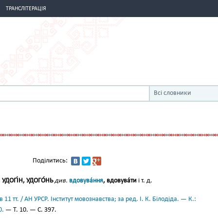
ТРАНСЛІТЕРАЦІЯ
Всі словники
Поділитись:
УДОГІ́Н, УДОГО́НЬ
див.
вдовува́ння
, вдовува́ти
і т. д.
11 тт. / АН УРСР. Інститут мовознавства; за ред. І. К. Білодіда. — К.:
0.
— Т. 10. — С. 397.