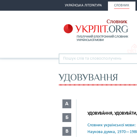
УКРАЇНСЬКА ЛІТЕРАТУРА
СЛОВНИК
УДОВУВАННЯ
А
УДОВУВА́ННЯ, УДОВУВА́ТИ, 
Б
Словник української мови: в 
В
Наукова думка, 1970—198