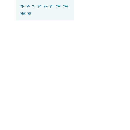
ур
ус
ут
ух
уц
уч
уш
ущ
ую
уя