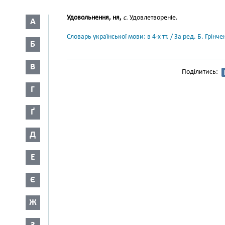
Удовольнення, ня,
с.
Удовлетвореніе.
А
Словарь української мови: в 4-х тт. / За ред. Б. Грін
Б
В
Поділитись:
Г
Ґ
Д
Е
Є
Ж