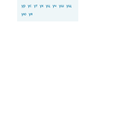
ур
ус
ут
ух
уц
уч
уш
ущ
ую
уя