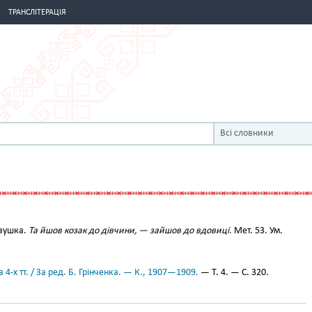
ТРАНСЛІТЕРАЦІЯ
Всі словники
вушка.
Та йшов козак до дівчини, — зайшов до вдовиці.
Мет. 53. Ум.
 4-х тт. / За ред. Б. Грінченка. — К., 1907—1909.
— Т. 4. — С. 320.