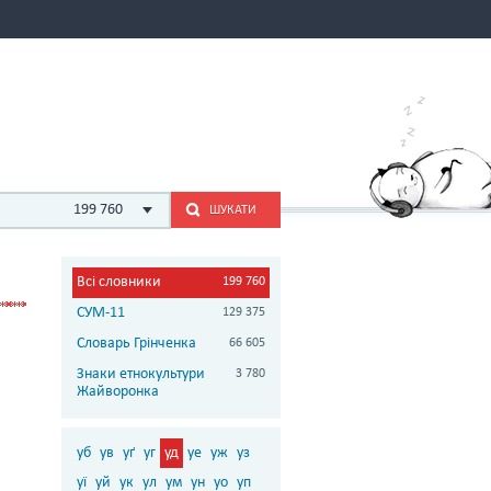
199 760
ШУКАТИ
Всі словники
199 760
СУМ-11
129 375
Словарь Грінченка
66 605
Знаки етнокультури
3 780
Жайворонка
уб
ув
уґ
уг
уд
уе
уж
уз
уї
уй
ук
ул
ум
ун
уо
уп