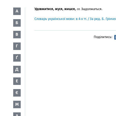
Удовжитися, жуся, жишся,
гл.
Задолжаться.
А
Словарь української мови: в 4-х тт. / За ред. Б. Грін
Б
В
Поділитись:
Г
Ґ
Д
Е
Є
Ж