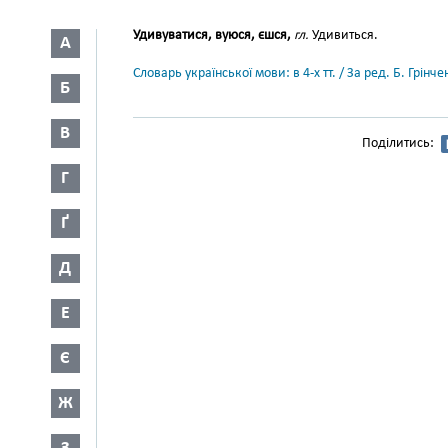
Удивуватися, вуюся, єшся,
гл.
Удивиться.
А
Словарь української мови: в 4-х тт. / За ред. Б. Грін
Б
В
Поділитись:
Г
Ґ
Д
Е
Є
Ж