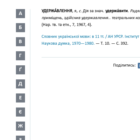
УДЕРЖА́ВЛЕННЯ
, я,
с.
Дія за знач.
удержа́вити
.
Радян
А
приміщень, здійснив удержавлення.. театральних ко
(Нар. тв. та етн., 7, 1967, 4).
Б
Словник української мови: в 11 тт. / АН УРСР. Інститут
В
Наукова думка, 1970—1980.
— Т. 10. — С. 392.
Г
Поділитись:
Ґ
Д
Е
Є
Ж