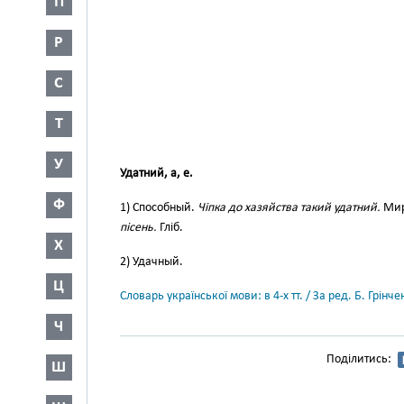
П
Р
С
Т
У
Удатний, а, е.
Ф
1) Способный.
Чіпка до хазяйства такий удатний.
Мир
пісень.
Гліб.
Х
2) Удачный.
Ц
Словарь української мови: в 4-х тт. / За ред. Б. Грін
Ч
Поділитись:
Ш