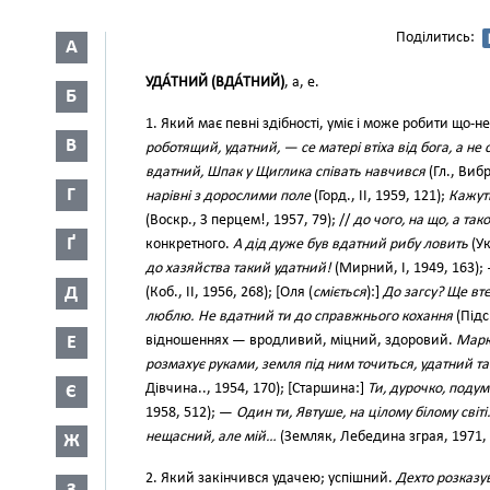
Поділитись:
А
УДА́ТНИЙ (ВДА́ТНИЙ)
, а, е.
Б
1. Який має певні здібності, уміє і може робити що-
В
роботящий, удатний, — се матері втіха від бога, а не 
вдатний, Шпак у Щиглика співать навчився
(Гл., Вибр
Г
нарівні з дорослими поле
(Горд., II, 1959, 121);
Кажуть
(Воскр., З перцем!, 1957, 79); //
до чого, на що, а тако
Ґ
конкретного.
А дід дуже був вдатний рибу ловить
(Ук
до хазяйства такий удатний!
(Мирний, І, 1949, 163)
Д
(Коб., II, 1956, 268); [Оля (
сміється
):]
До загсу? Ще вте
люблю. Не вдатний ти до справжнього кохання
(Підс.
Е
відношеннях — вродливий, міцний, здоровий.
Марко
розмахує руками, земля під ним точиться, удатний 
Дівчина.., 1954, 170); [Старшина:]
Ти, дурочко, подум
Є
1958, 512); —
Один ти, Явтуше, на цілому білому світі
нещасний, але мій…
(Земляк, Лебедина зграя, 1971, 
Ж
2. Який закінчився удачею; успішний.
Дехто розказув