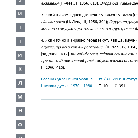
З
екзамени
(Н.-Лев., І, 1956, 618);
Вчора був у мене де
И
3. Який цілком відповідає певним вимогам.
Вони
[ге
ніж концерти
(Н.-Лев., III, 1956, 304);
Сердечно дякую
І
хоч вона і не дуже вдатна, та все ж нагадує трошки В
4. Який точно й виразно передає суть явища; влучн
Ї
вдатне, що всі в хаті аж реготались
(Н.-Лев., IV, 1956,
[задовольняти]
звичайні слова, співаки починають 
Й
при вдатній присоленій римі вибухає корчма реготом
II, 1966, 416).
К
Словник української мови: в 11 тт. / АН УРСР. Інститут
Л
Наукова думка, 1970—1980.
— Т. 10. — С. 391.
М
Н
О