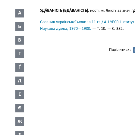
УДА́ВАНІСТЬ (ВДА́ВАНІСТЬ)
, ності,
ж.
Якість за знач.
у
А
Словник української мови: в 11 тт. / АН УРСР. Інститут
Б
Наукова думка, 1970—1980.
— Т. 10. — С. 382.
В
Поділитись:
Г
Ґ
Д
Е
Є
Ж