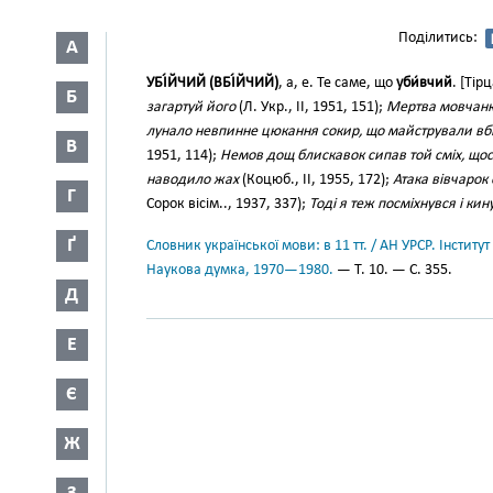
Поділитись:
А
УБІ́ЙЧИЙ (ВБІ́ЙЧИЙ)
, а, е. Те саме, що
уби́вчий
. [Тір
Б
загартуй його
(Л. Укр., II, 1951, 151);
Мертва мовчанка
лунало невпинне цюкання сокир, що майстрували вб
В
1951, 114);
Немов дощ блискавок сипав той сміх, щось
наводило жах
(Коцюб., II, 1955, 172);
Атака вівчарок
Г
Сорок вісім.., 1937, 337);
Тоді я теж посміхнувся і кин
Ґ
Словник української мови: в 11 тт. / АН УРСР. Інститут
Наукова думка, 1970—1980.
— Т. 10. — С. 355.
Д
Е
Є
Ж