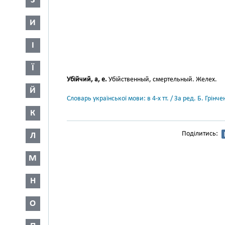
З
И
І
Ї
Убійчий, а, е.
Убійственный, смертельный. Желех.
Й
Словарь української мови: в 4-х тт. / За ред. Б. Грін
К
Поділитись:
Л
М
Н
О