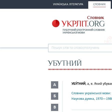
УКРАЇНСЬКА ЛІТЕРАТУРА
СЛОВНИК
УБУТНИЙ
УБУ́ТНИЙ
, а, е. Який убуває
А
Словник української мови: в 
Б
Наукова думка, 1970—198
В