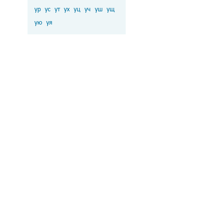
ур
ус
ут
ух
уц
уч
уш
ущ
ую
уя