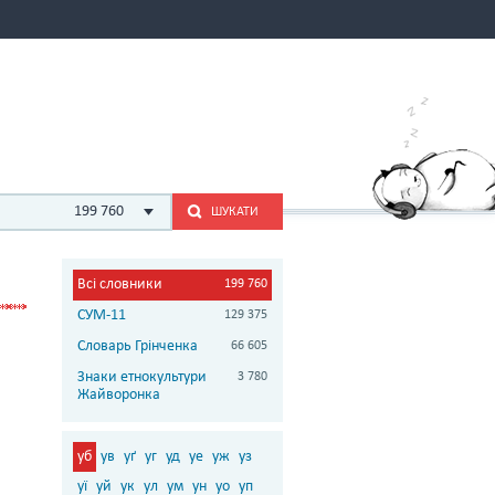
199 760
ШУКАТИ
Всі словники
199 760
СУМ-11
129 375
Словарь Грінченка
66 605
Знаки етнокультури
3 780
Жайворонка
уб
ув
уґ
уг
уд
уе
уж
уз
уї
уй
ук
ул
ум
ун
уо
уп