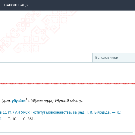
ТРАНСЛІТЕРАЦІЯ
Всі словники
1
 (
див.
убува́ти
).
Убутна вода; Убутний місяць.
11 тт. / АН УРСР. Інститут мовознавства; за ред. І. К. Білодіда. — К.:
0.
— Т. 10. — С. 361.