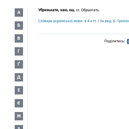
Убризькати, каю, єш,
гл.
Обрызгать.
А
Словарь української мови: в 4-х тт. / За ред. Б. Грін
Б
В
Поділитись:
Г
Ґ
Д
Е
Є
Ж