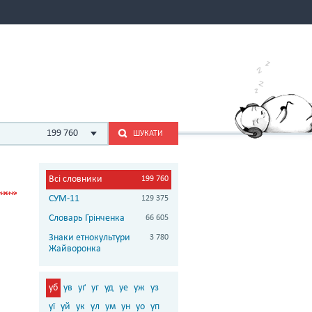
199 760
ШУКАТИ
Всі словники
199 760
СУМ-11
129 375
Словарь Грінченка
66 605
Знаки етнокультури
3 780
Жайворонка
уб
ув
уґ
уг
уд
уе
уж
уз
уї
уй
ук
ул
ум
ун
уо
уп