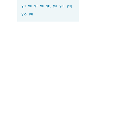
ур
ус
ут
ух
уц
уч
уш
ущ
ую
уя