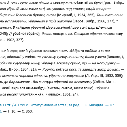
рана й така гарна, якою ніколи в своєму життю
[житті]
не була
(Григ., Вибр.,
ішно убраній килимами хаті, зігнувшись над столом, сидів товариш
збираючи Телепневі бумаги, писав
(Мирний, І, 1954, 365);
Танцюють вони
ють всі головами, убраними в пір’я жахливе
(Зеров, Вибр., 1966, 177); *
клими, В кайдани убраний Цар всесвітній! цар волі, цар, Штемпом
245); //
убра́но (вбра́но)
,
безос. присудк. сл. Пекарню вбрано по святному
ов… 1902, 327).
и інший одяг; який убрався певним чином.
Усі брати вибігли з хатки
що, вбраний у чоботи та у велику хустку неньчину, йшов у місто
(Вовчок, І,
побачив худорляву жінку, убрану в яскраву сукню, що — на його думку —
Мак., Вибр., 1954, 21); —
Корнію, бійтеся бога, та заведіть матір до нас..
—
ь маленька чорнява жіночка, убрана по-міщанськи
(Л. Укр., III, 1952, 559);
ь до Варламових.. Він сьогодні вбраний по-весняному
(Собко, Матв.
.
Який вкрився чим-небудь (листом, снігом, інеєм тощо).
Вбрані в
ися високі тополі
(Хижняк, Килимок, 1961, 24).
11 тт. / АН УРСР. Інститут мовознавства; за ред. І. К. Білодіда. — К.:
0.
— Т. 10. — С. 360.