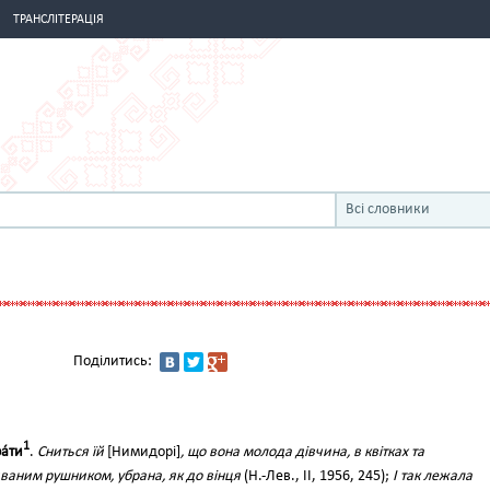
ТРАНСЛІТЕРАЦІЯ
Всі словники
Поділитись:
1
а́ти
.
Сниться їй
[Нимидорі]
, що вона молода дівчина, в квітках та
иваним рушником, убрана, як до вінця
(Н.-Лев., II, 1956, 245);
І так лежала