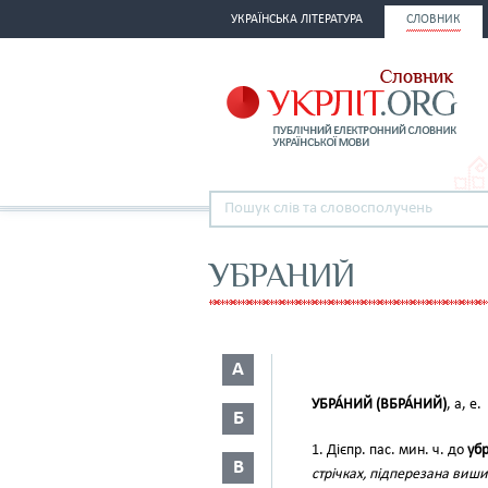
УКРАЇНСЬКА ЛІТЕРАТУРА
СЛОВНИК
УБРАНИЙ
А
УБРА́НИЙ (ВБРА́НИЙ)
, а, е.
Б
1. Дієпр. пас. мин. ч. до
убр
В
стрічках, підперезана виш