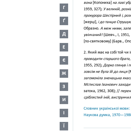
вона
[Копониха]
на лаві уб
Г
1959, 327);
У великій, розк
прокурора Шестірний і, ро
Ґ
[жерці]
, і до танцю Струшу
Образно.
А меж ними, запе
Д
увінчаний!
(Шевч., І, 1951, 
[по-святковому] (Барв., Оп
Е
2. Який має на собі той ч
проводити старшого брата, 
Є
1955, 292);
Дорко глянув і 
зовсім не була їй до лиця
(
Ж
загомоніла зненацька якас
Мстислав Іванович заходит
З
затока, 1962, 308); //
перен
сріблястий іній, виструнчил
И
Словник української мови: в 
І
Наукова думка, 1970—198
Ї