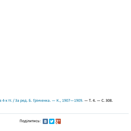
 4-х тт. / За ред. Б. Грінченка. — К., 1907—1909.
— Т. 4. — С. 308.
Поділитись: