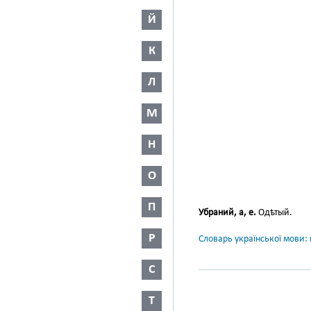
Й
К
Л
М
Н
О
П
Убраний, а, е.
Одѣтый.
Р
Словарь української мови: в
С
Т