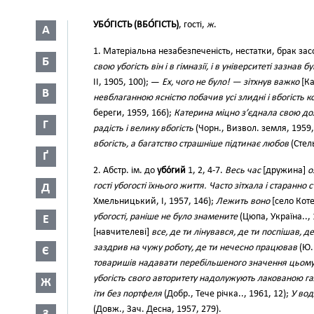
УБО́ГІСТЬ (ВБО́ГІСТЬ)
, гості,
ж
.
А
1. Матеріальна незабезпеченість, нестатки, брак засо
Б
свою убогість він і в гімназії, і в університеті зазнав 
II, 1905, 100); —
Ех, чого не було! — зітхнув важко
[К
В
невблаганною ясністю побачив усі злидні і вбогість
береги, 1959, 166);
Катерина міцно з’єднала свою дол
Г
радість і велику вбогість
(Чорн., Визвол. земля, 1959,
вбогість, а багатство страшніше підтинає любов
(Стель
Ґ
2. Абстр. ім. до
убо́гий
1, 2, 4-7.
Весь час
[дружина]
о
гості убогості їхнього життя. Часто зітхала і старанн
Д
Хмельницький, І, 1957, 146);
Лежить воно
[село Кот
убогості, раніше не було знамените
(Цюпа, Україна.., 
Е
[навчителеві]
все, де ти лінувався, де ти поспішав, д
заздрив на чужу роботу, де ти нечесно працював
(Ю. 
Є
товаришів надавати перебільшеного значення цьому 
убогість свого авторитету надолужують лакованою г
Ж
іти без портфеля
(Добр., Тече річка.., 1961, 12);
У вод
(Довж., Зач. Десна, 1957, 279).