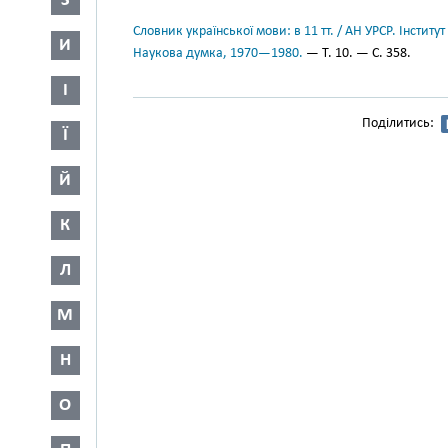
З
Словник української мови: в 11 тт. / АН УРСР. Інститут
И
Наукова думка, 1970—1980.
— Т. 10. — С. 358.
І
Поділитись:
Ї
Й
К
Л
М
Н
О