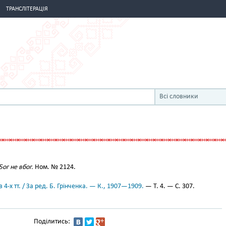
ТРАНСЛІТЕРАЦІЯ
Всі словники
Бог не вбог.
Ном. № 2124.
 4-х тт. / За ред. Б. Грінченка. — К., 1907—1909.
— Т. 4. — С. 307.
Поділитись: