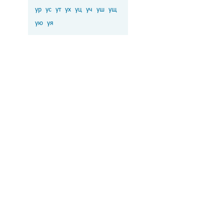
ур
ус
ут
ух
уц
уч
уш
ущ
ую
уя