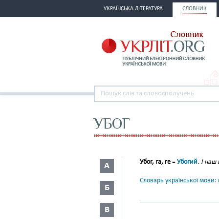
УКРАЇНСЬКА ЛІТЕРАТУРА
СЛОВНИК
УБОГ
Убог, га, ге
=
Убогий
.
І наш 
А
Словарь української мови: в
Б
В