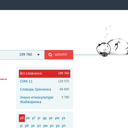
199 760
ШУКАТИ
Всі словники
199 760
СУМ-11
129 375
Словарь Грінченка
66 605
Знаки етнокультури
3 780
Жайворонка
уб
ув
уґ
уг
уд
уе
уж
уз
уї
уй
ук
ул
ум
ун
уо
уп