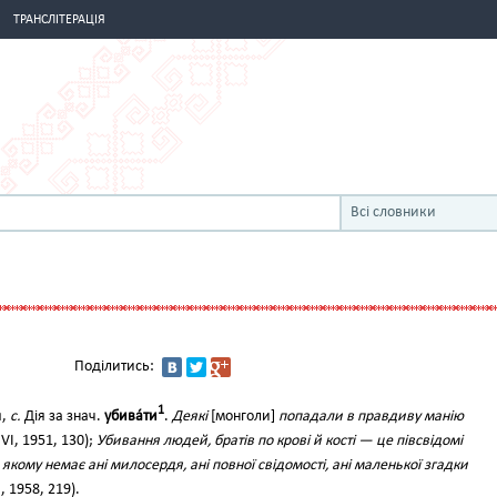
ТРАНСЛІТЕРАЦІЯ
Всі словники
Поділитись:
1
я,
с.
Дія за знач.
убива́ти
.
Деякі
[монголи]
попадали в правдиву манію
 VI, 1951, 130);
Убивання людей, братів по крові й кості — це півсвідомі
 якому немає ані милосердя, ані повної свідомості, ані маленької згадки
I, 1958, 219).