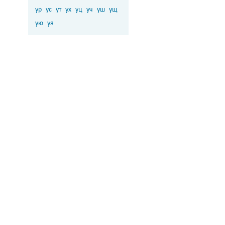
ур
ус
ут
ух
уц
уч
уш
ущ
ую
уя