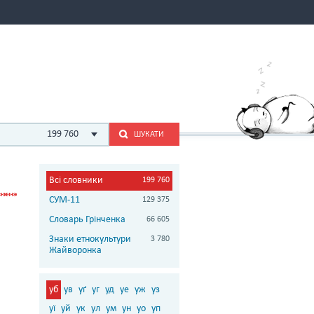
199 760
ШУКАТИ
Всі словники
199 760
СУМ-11
129 375
Словарь Грінченка
66 605
Знаки етнокультури
3 780
Жайворонка
уб
ув
уґ
уг
уд
уе
уж
уз
уї
уй
ук
ул
ум
ун
уо
уп