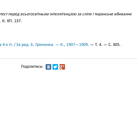
тест перед всьогосвітньою інтелліґенцією за сліпе і тиранське вбиваннє
.
К. ХП. 137.
 4-х тт. / За ред. Б. Грінченка. — К., 1907—1909.
— Т. 4. — С. 305.
Поділитись: