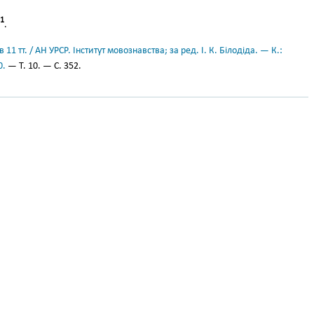
1
.
11 тт. / АН УРСР. Інститут мовознавства; за ред. І. К. Білодіда. — К.:
0.
— Т. 10. — С. 352.