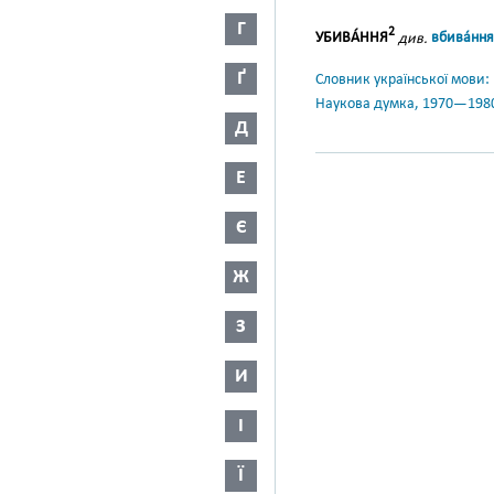
Г
2
УБИВА́ННЯ
див.
вбива́ння
Ґ
Словник української мови: в 
Наукова думка, 1970—198
Д
Е
Є
Ж
З
И
І
Ї