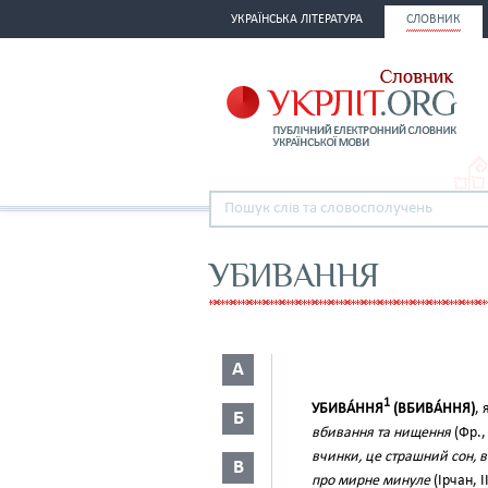
УКРАЇНСЬКА ЛІТЕРАТУРА
СЛОВНИК
УБИВАННЯ
А
1
УБИВА́ННЯ
(ВБИВА́ННЯ)
, 
Б
вбивання та нищення
(Фр.,
вчинки, це страшний сон, в
В
про мирне минуле
(Ірчан, I