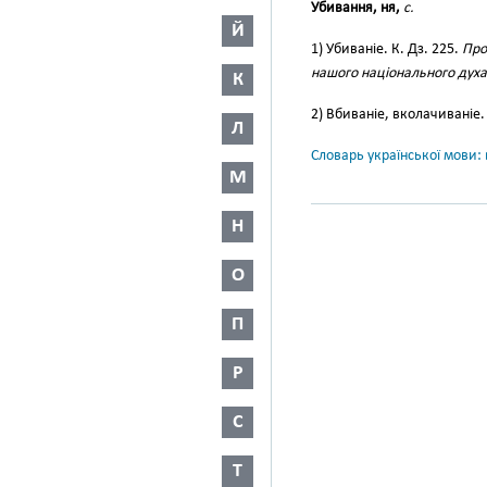
Убивання, ня,
с.
Й
1) Убиваніе. К. Дз. 225.
Про
нашого національного духа
К
2) Вбиваніе, вколачиваніе.
Л
Словарь української мови: в
М
Н
О
П
Р
С
Т