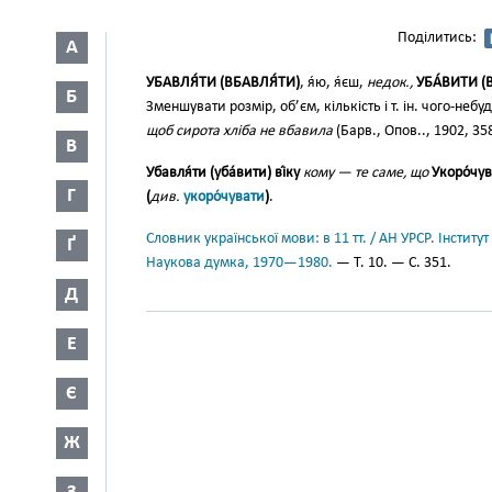
Поділитись:
А
УБАВЛЯ́ТИ (ВБАВЛЯ́ТИ)
, я́ю, я́єш,
недок.,
УБА́ВИТИ (
Б
Зменшувати розмір, об’єм, кількість і т. ін. чого-не
щоб сирота хліба не вбавила
(Барв., Опов.., 1902, 358
В
Убавля́ти (уба́вити) ві́ку
кому — те саме, що
Укоро́чува
Г
(
див.
укоро́чувати
)
.
Словник української мови: в 11 тт. / АН УРСР. Інститут
Ґ
Наукова думка, 1970—1980.
— Т. 10. — С. 351.
Д
Е
Є
Ж