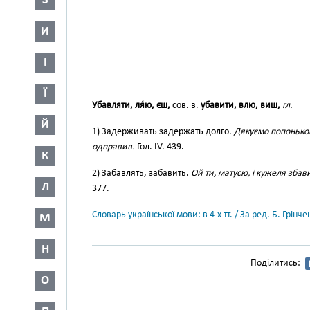
З
И
І
Ї
Убавляти, ля́ю, єш,
сов. в.
убавити, влю, виш,
гл.
Й
1) Задерживать задержать долго.
Дякуємо попоньков
одправив.
Гол. IV. 439.
К
2) Забавлять, забавить.
Ой ти, матусю, і кужеля збав
Л
377.
Словарь української мови: в 4-х тт. / За ред. Б. Грін
М
Н
Поділитись:
О