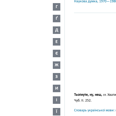
Наукова думка, 1970—198
Г
Ґ
Д
Е
Є
Ж
З
И
Тьопнути, ну, неш,
гл.
Хвати
І
Чуб. ІІ. 252.
Словарь української мови: в
Ї