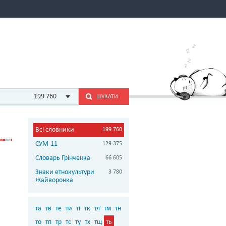
199 760
ШУКАТИ
Всі словники
199 760
СУМ-11
129 375
Словарь Грінченка
66 605
Знаки етнокультури
3 780
Жайворонка
та
тв
те
ти
ті
тк
тл
тм
тн
то
тп
тр
тс
ту
тх
тщ
ть