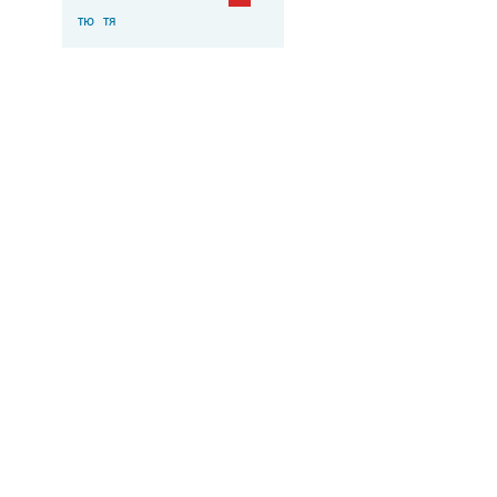
тю
тя