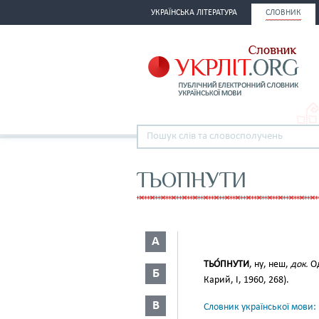
УКРАЇНСЬКА ЛІТЕРАТУРА
СЛОВНИК
ТЬОПНУТИ
А
ТЬО́ПНУТИ
, ну, неш,
док.
Од
Б
Карий, І, 1960, 268).
В
Словник української мови: в 