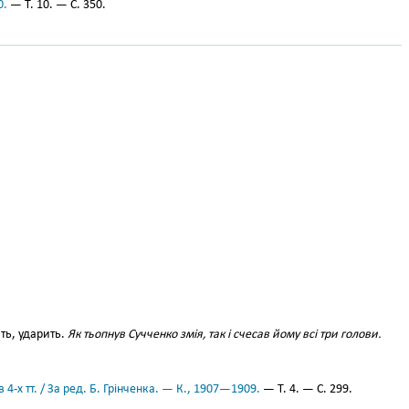
0.
— Т. 10. — С. 350.
ть, ударить.
Як тьопнув Сучченко змія, так і счесав йому всі три голови.
 4-х тт. / За ред. Б. Грінченка. — К., 1907—1909.
— Т. 4. — С. 299.