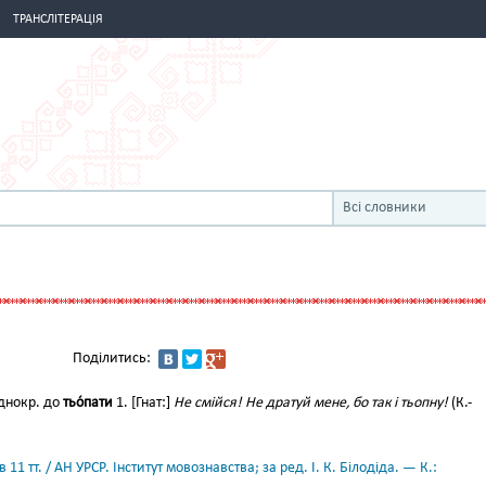
ТРАНСЛІТЕРАЦІЯ
Всі словники
Поділитись:
нокр. до
тьо́пати
1. [Гнат:]
Не смійся! Не дратуй мене, бо так і тьопну!
(К.-
11 тт. / АН УРСР. Інститут мовознавства; за ред. І. К. Білодіда. — К.: