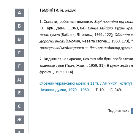
ТЬМЯНІ́ТИ
, і́є,
недок
.
А
1. Ставати, робитися тьмяним.
Зорі тьмяніли від спа
Б
Ю. Тарн., День.., 1963, 84);
Сонце зайшло. Рудий кра
встає туман
(Бабляк, Літопис.., 1961, 122);
Обличчя ко
В
дорогих рисах
(Смолич, Реве та стогне.., 1960, 173);
ораторської майстерності — без них найкращі думки 
Г
2. Виднітися невиразно, нечітко або бути позбавлен
Ґ
тьмяніли гори
(Ткач, Жди.., 1959, 31);
В руках моїх с
фронті.., 1959, 114).
Д
Словник української мови: в 11 тт. / АН УРСР. Інститут
Наукова думка, 1970—1980.
— Т. 10. — С. 349.
Е
Є
Поділитись:
Ж