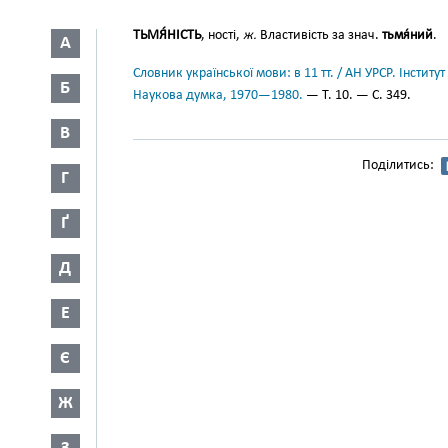
ТЬМЯ́НІСТЬ
, ності,
ж.
Властивість за знач.
тьмя́ний
.
А
Словник української мови: в 11 тт. / АН УРСР. Інститут
Б
Наукова думка, 1970—1980.
— Т. 10. — С. 349.
В
Поділитись:
Г
Ґ
Д
Е
Є
Ж