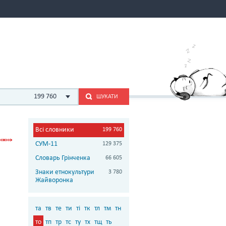
199 760
ШУКАТИ
Всі словники
199 760
СУМ-11
129 375
Словарь Грінченка
66 605
Знаки етнокультури
3 780
Жайворонка
та
тв
те
ти
ті
тк
тл
тм
тн
то
тп
тр
тс
ту
тх
тщ
ть