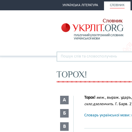
УКРАЇНСЬКА ЛІТЕРАТУРА
СЛОВНИК
ТОРОХ!
Торох!
меж.
,
выраж. ударъ,
А
скло дзеленчить.
Г. Барв. 2
Б
Словарь української мови: в
В