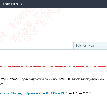
ТРАНСЛІТЕРАЦІЯ
Всі словники
 стукъ: трахъ!
Торох рутульця в лівий бік.
Котл. Ен.
Торох, торох у вікно, аж
72.
 4-х тт. / За ред. Б. Грінченка. — К., 1907—1909.
— Т. 4. — С. 276.