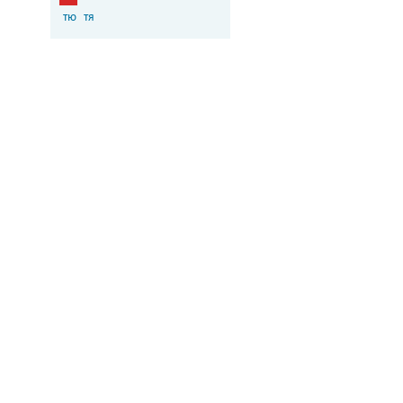
тю
тя