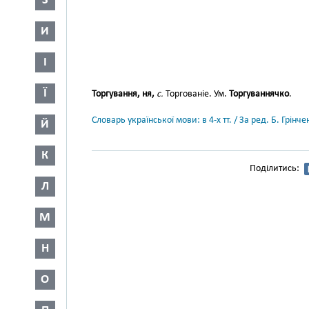
З
И
І
Ї
Торгування, ня,
с.
Торгованіе. Ум.
Торгуваннячко
.
Словарь української мови: в 4-х тт. / За ред. Б. Грін
Й
К
Поділитись:
Л
М
Н
О