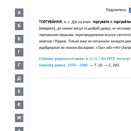
Поділитись:
А
ТОРГУВА́ННЯ
, я,
с.
Дія за знач.
торгува́ти
й
торгува́ти
Б
[жмурки]
, де немає місця ні добрій думці, ні чесно
торгування людьми, перепродування всього святого!
В
мовчав і Родим. Тільки вже як починали занадто доку
відбуркував їм глухим басюрою: «Так» або «Ні»
(Загре
Г
Словник української мови: в 11 тт. / АН УРСР. Інститут
Ґ
Наукова думка, 1970—1980.
— Т. 10. — С. 202.
Д
Е
Є
Ж