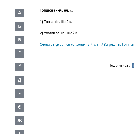
Топцювання, ня,
с.
А
1) Топтаніе. Шейк.
Б
2) Ухаживаніе. Шейк.
В
Словарь української мови: в 4-х тт. / За ред. Б. Грін
Г
Поділитись:
Ґ
Д
Е
Є
Ж