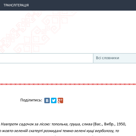
ТРАНСЛІТЕРАЦІЯ
Всі словники
Поділитись:
.
Навпроти садочок за лісою: тополька, груша, слива
(Вас., Вибр., 1950,
 жовто-зеленій скатерті розкидані темно-зелені кущі верболозу, то