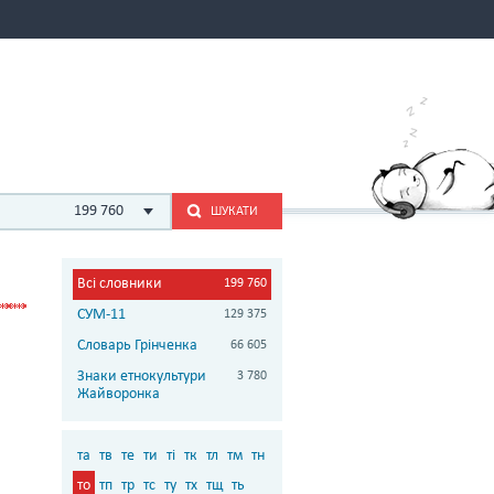
199 760
ШУКАТИ
Всі словники
199 760
СУМ-11
129 375
Словарь Грінченка
66 605
Знаки етнокультури
3 780
Жайворонка
та
тв
те
ти
ті
тк
тл
тм
тн
то
тп
тр
тс
ту
тх
тщ
ть