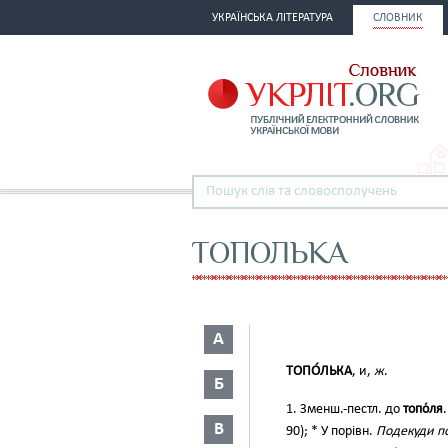
УКРАЇНСЬКА ЛІТЕРАТУРА
СЛОВНИК
ТОПОЛЬКА
А
ТОПО́ЛЬКА
, и,
ж
.
Б
1. Зменш.-пестл. до
топо́ля
В
90); * У порівн.
Подекуди по