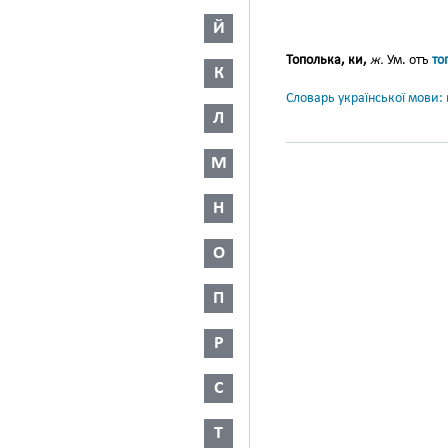
Й
Тополька, ки,
ж.
Ум. отъ
то
К
Словарь української мови: в
Л
М
Н
О
П
Р
С
Т