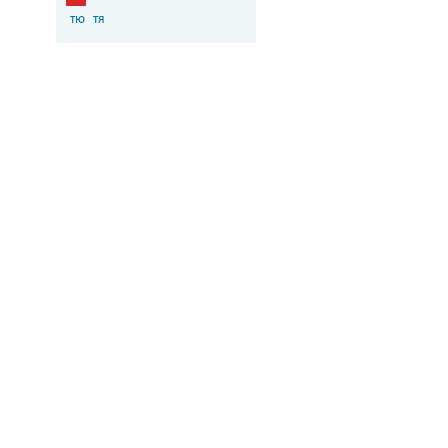
тю
тя