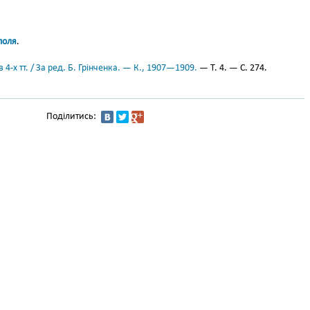
поля
.
 4-х тт. / За ред. Б. Грінченка. — К., 1907—1909.
— Т. 4. — С. 274.
Поділитись: