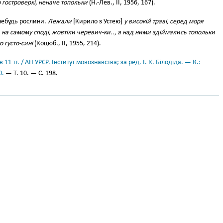
о гостроверхі, неначе топольки
(Н.-Лев., II, 1956, 167).
-небудь рослини.
Лежали
[Кирило з Устею]
у високій траві, серед моря
м, на самому споді, жовтіли черевич-ки.., а над ними здіймались топольки
о густо-сині
(Коцюб., II, 1955, 214).
11 тт. / АН УРСР. Інститут мовознавства; за ред. І. К. Білодіда. — К.:
0.
— Т. 10. — С. 198.