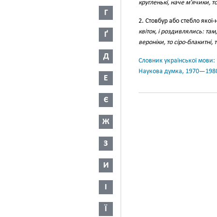
кругленькі, наче м’ячики, т
Г
2. Стовбур або стебло якої
квіток, і роздивлялись: та
Ґ
вероніки, то сіро-блакитні, т
Д
Словник української мови: в 
Наукова думка, 1970—198
Е
Є
Ж
З
И
І
Ї