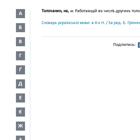
Толочанин, на,
м.
Работающій въ числѣ другихъ толок
А
Словарь української мови: в 4-х тт. / За ред. Б. Грін
Б
В
Поділитись:
Г
Ґ
Д
Е
Є
Ж